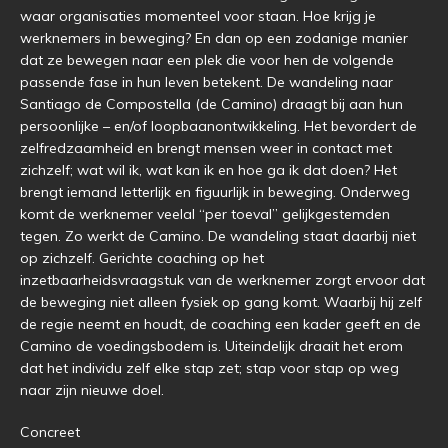
waar organisaties momenteel voor staan. Hoe krijg je
werknemers in beweging? En dan op een zodanige manier
dat ze bewegen naar een plek die voor hen de volgende
passende fase in hun leven betekent. De wandeling naar
Santiago de Compostella (de Camino) draagt bij aan hun
persoonlijke – en/of loopbaanontwikkeling. Het bevordert de
zelfredzaamheid en brengt mensen weer in contact met
zichzelf; wat wil ik, wat kan ik en hoe ga ik dat doen? Het
brengt iemand letterlijk en figuurlijk in beweging. Onderweg
komt de werknemer veelal “per toeval” gelijkgestemden
tegen. Zo werkt de Camino. De wandeling staat daarbij niet
op zichzelf. Gerichte coaching op het
inzetbaarheidsvraagstuk van de werknemer zorgt ervoor dat
de beweging niet alleen fysiek op gang komt. Waarbij hij zelf
de regie neemt en houdt, de coaching een kader geeft en de
Camino de voedingsbodem is. Uiteindelijk draait het erom
dat het individu zelf elke stap zet; stap voor stap op weg
naar zijn nieuwe doel.
Concreet