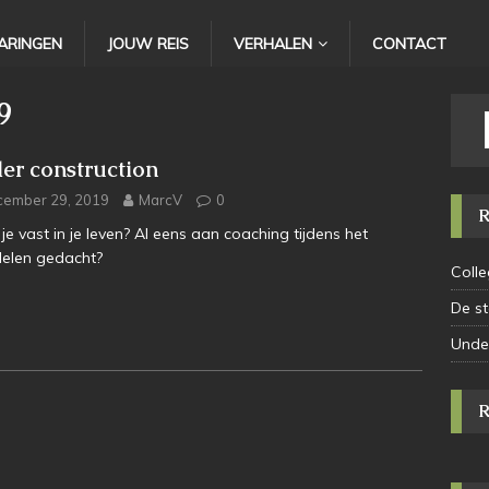
ARINGEN
JOUW REIS
VERHALEN
CONTACT
9
er construction
cember 29, 2019
MarcV
0
je vast in je leven? Al eens aan coaching tijdens het
elen gedacht?
Colle
De st
Under
R